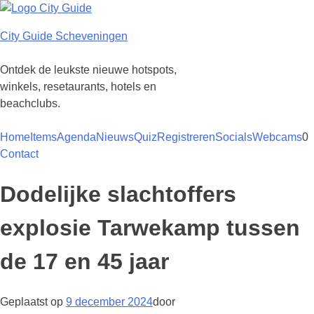
Ga
naar
City Guide Scheveningen
de
inhoud
Ontdek de leukste nieuwe hotspots,
winkels, resetaurants, hotels en
beachclubs.
Home
Items
Agenda
Nieuws
Quiz
Registreren
Socials
Webcams
0
Contact
Dodelijke slachtoffers
explosie Tarwekamp tussen
de 17 en 45 jaar
Geplaatst op
9 december 2024
door