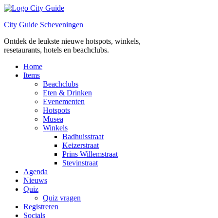
Ga
naar
City Guide Scheveningen
de
inhoud
Ontdek de leukste nieuwe hotspots, winkels,
resetaurants, hotels en beachclubs.
Home
Items
Beachclubs
Eten & Drinken
Evenementen
Hotspots
Musea
Winkels
Badhuisstraat
Keizerstraat
Prins Willemstraat
Stevinstraat
Agenda
Nieuws
Quiz
Quiz vragen
Registreren
Socials