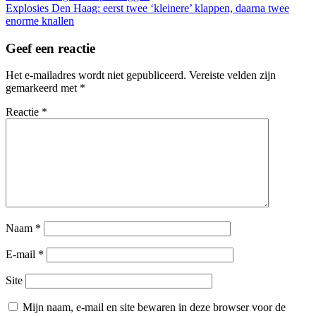
Explosies Den Haag: eerst twee ‘kleinere’ klappen, daarna twee
enorme knallen
Geef een reactie
Het e-mailadres wordt niet gepubliceerd.
Vereiste velden zijn
gemarkeerd met
*
Reactie
*
Naam
*
E-mail
*
Site
Mijn naam, e-mail en site bewaren in deze browser voor de