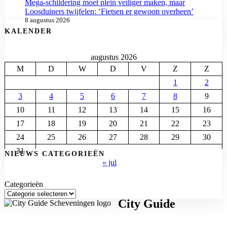
Mega-schildering moet plein veiliger maken, maar
Loosduiners twijfelen: ‘Fietsen er gewoon overheen’
8 augustus 2026
KALENDER
augustus 2026
M
D
W
D
V
Z
Z
1
2
3
4
5
6
7
8
9
10
11
12
13
14
15
16
17
18
19
20
21
22
23
24
25
26
27
28
29
30
31
NIEUWS CATEGORIEËN
« jul
Categorieën
City Guide