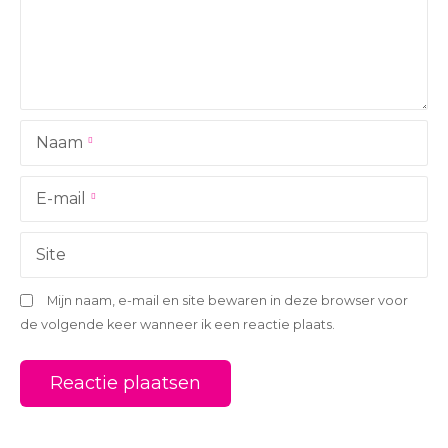
i
g
a
Naam
t
i
E-mail
e
Site
Mijn naam, e-mail en site bewaren in deze browser voor
de volgende keer wanneer ik een reactie plaats.