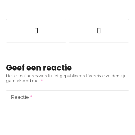
B
e
r
i
Geef een reactie
c
Het e-mailadres wordt niet gepubliceerd.
Vereiste velden zijn
gemarkeerd met
h
t
Reactie
n
a
v