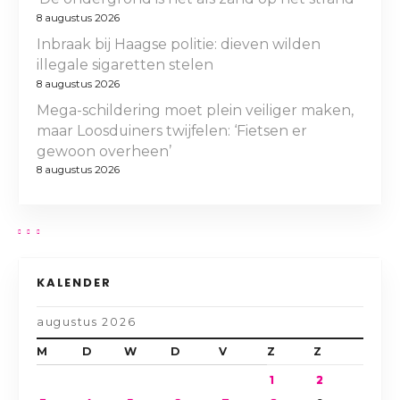
8 augustus 2026
Inbraak bij Haagse politie: dieven wilden
illegale sigaretten stelen
8 augustus 2026
Mega-schildering moet plein veiliger maken,
maar Loosduiners twijfelen: ‘Fietsen er
gewoon overheen’
8 augustus 2026
KALENDER
augustus 2026
M
D
W
D
V
Z
Z
1
2