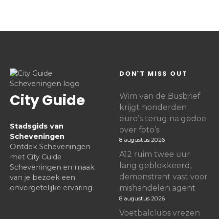
DON'T MISS OUT
City Guide
Wim van de Busbrief
krijgt honderden
euro’s terug na gedoe
Stadsgids van
over foto’s
Scheveningen
8 augustus 2026
Ontdek Scheveningen
A12 ruim twee uur
met City Guide
lang geblokkeerd,
Scheveningen en maak
demonstrant vast voor
van je bezoek een
onvergetelijke ervaring.
mishandelen agent
8 augustus 2026
Voetbalclubs vrezen