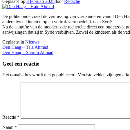
Geplaatst op
3 februari 2025
door
Redactie
De politie onderzoekt de vermissing van vier kinderen vanuit Den Ha
andere twee kinderen op en vertrok vermoedelijk naar Syrië.
Na de aangifte van de moeder is de recherche direct een onderzoek gest
aanwijzingen dat zij in Syrië verblijven. Zowel de kinderen als de vad
Geplaatst in
Nieuws
Berichtnavigatie
Den Haag – Tala Ahmad
Den Haag – Sharifa Ahmad
Geef een reactie
Het e-mailadres wordt niet gepubliceerd.
Vereiste velden zijn gemark
Reactie
*
Naam
*