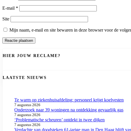
E-mail
*
Site
Mijn naam, e-mail en site bewaren in deze browser voor de volgen
HIER JOUW RECLAME?
LAATSTE NIEUWS
Te warm op ziekenhuisafdeling: personeel krijgt koelvesten
7 augustus 2026
Onderzoek naar 39 woningen na ontdekking gevaarlijk gas
7 augustus 2026
‘Problematische scheuren’ ontdekt in twee dijken
7 augustus 2026
Verdachte van doodsteken 61-jarige man in Den Haag blijft vas