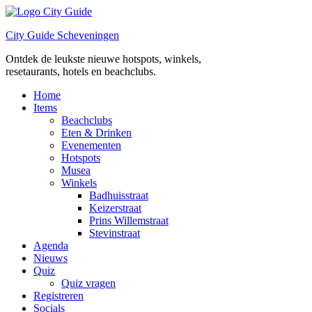
Ga
naar
City Guide Scheveningen
de
inhoud
Ontdek de leukste nieuwe hotspots, winkels,
resetaurants, hotels en beachclubs.
Home
Items
Beachclubs
Eten & Drinken
Evenementen
Hotspots
Musea
Winkels
Badhuisstraat
Keizerstraat
Prins Willemstraat
Stevinstraat
Agenda
Nieuws
Quiz
Quiz vragen
Registreren
Socials