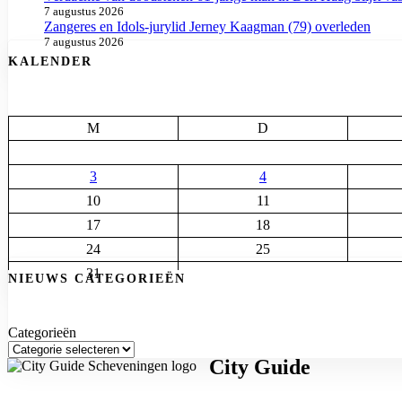
7 augustus 2026
Zangeres en Idols-jurylid Jerney Kaagman (79) overleden
7 augustus 2026
KALENDER
M
D
3
4
10
11
17
18
24
25
31
NIEUWS CATEGORIEËN
Categorieën
City Guide