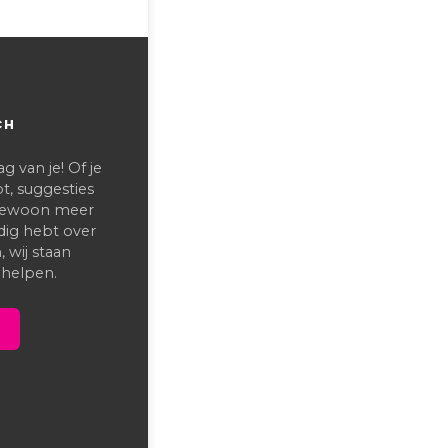
CH
 van je! Of je
t, suggesties
 gewoon meer
dig hebt over
 wij staan
 helpen.