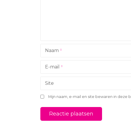
a
v
i
g
Naam
a
t
E-mail
i
Site
e
Mijn naam, e-mail en site bewaren in deze 