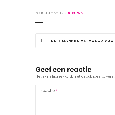
GEPLAATST IN
NIEUWS
B
DRIE MANNEN VERVOLGD VOOR GEPLANDE ONTVOERING BELGISCHE 
e
r
i
Geef een reactie
c
Het e-mailadres wordt niet gepubliceerd.
Verei
h
Reactie
t
n