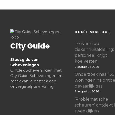
DON'T MISS OUT
City Guide
Te warm op
ziekenhuisafdeling:
personeel krijgt
Stadsgids van
koelvesten
Scheveningen
7 augustus 2026
Ontdek Scheveningen met
Onderzoek naar 39
City Guide Scheveningen en
woningen na ontde
maak van je bezoek een
gevaarlijk gas
onvergetelijke ervaring.
7 augustus 2026
‘Problematische
scheuren’ ontdekt 
twee dijken