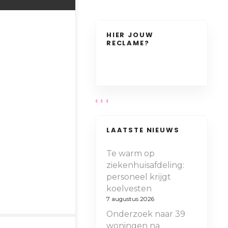
HIER JOUW
RECLAME?
LAATSTE NIEUWS
Te warm op
ziekenhuisafdeling:
personeel krijgt
koelvesten
7 augustus 2026
Onderzoek naar 39
woningen na