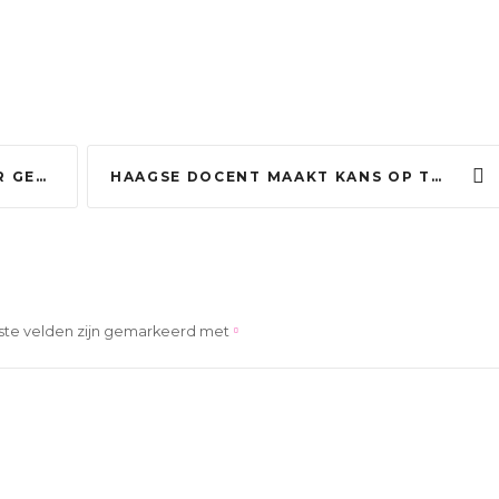
MINISTER
HAAGSE DOCENT MAAKT KANS OP TITEL IMPACTDOCENT VAN HET JAAR: ‘VERBINDING MAKEN IS HET BELANGRIJKST’
ste velden zijn gemarkeerd met