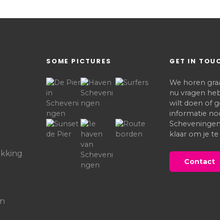
SOME PICTURES
GET IN TOU
We horen graag
nu vragen heb
wilt doen of
informatie no
Scheveningen,
klaar om je te
kking
Contact
in