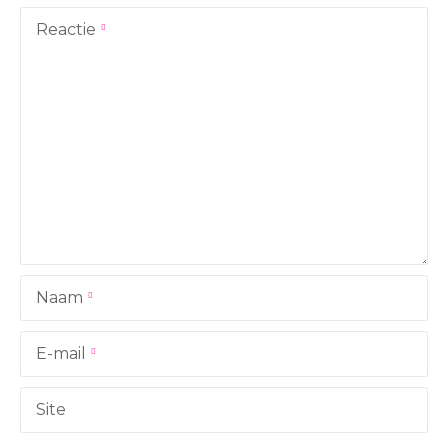
t
Reactie
n
a
v
i
g
a
Naam
t
i
E-mail
e
Site