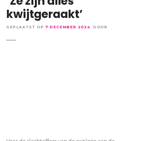
‘Ze zijn alles
kwijtgeraakt’
GEPLAATST OP
7 DECEMBER 2024
DOOR