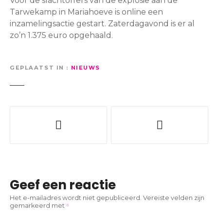
Voor de slachtoffers van de explosie aan de
Tarwekamp in Mariahoeve is online een
inzamelingsactie gestart. Zaterdagavond is er al
zo’n 1.375 euro opgehaald.
GEPLAATST IN
NIEUWS
B
e
r
i
Geef een reactie
c
Het e-mailadres wordt niet gepubliceerd.
Vereiste velden zijn
gemarkeerd met
h