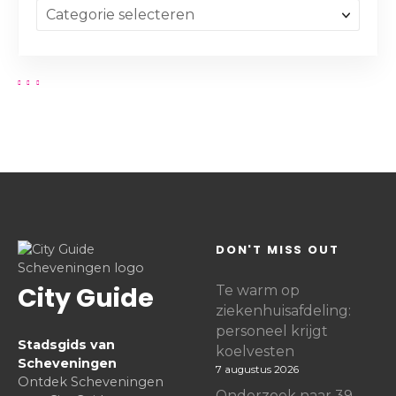
DON'T MISS OUT
City Guide
Te warm op
ziekenhuisafdeling:
personeel krijgt
Stadsgids van
koelvesten
Scheveningen
7 augustus 2026
Ontdek Scheveningen
Onderzoek naar 39