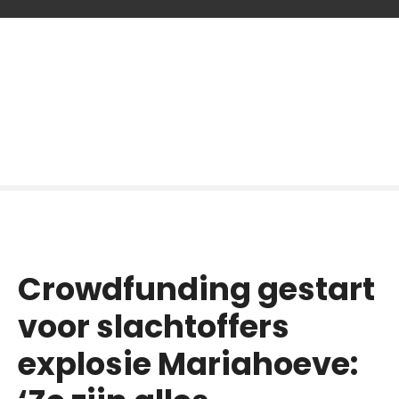
G
a
n
a
a
r
d
e
i
n
h
o
Crowdfunding gestart
u
d
voor slachtoffers
explosie Mariahoeve: