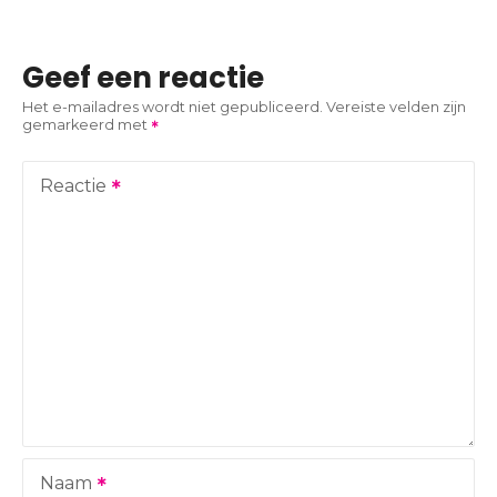
r
i
Geef een reactie
c
Het e-mailadres wordt niet gepubliceerd.
Vereiste velden zijn
gemarkeerd met
h
t
Reactie
n
a
v
i
g
a
Naam