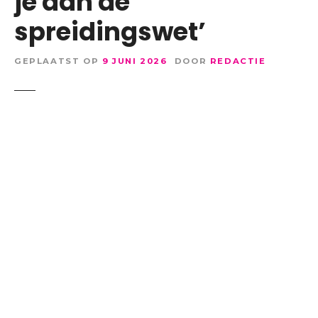
je aan de
spreidingswet’
GEPLAATST OP
9 JUNI 2026
DOOR
REDACTIE