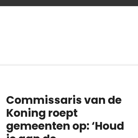
G
a
n
a
a
r
d
e
i
n
h
o
Commissaris van de
u
d
Koning roept
gemeenten op: ‘Houd