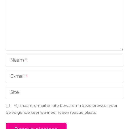
a
v
i
g
a
Naam
t
i
E-mail
e
Site
Mijn naam, e-mail en site bewaren in deze browser voor
de volgende keer wanneer ik een reactie plaats.