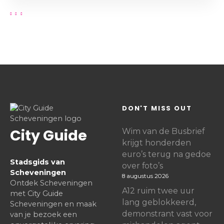
DON'T MISS OUT
City Guide
Wim van de Busbrief
krijgt honderden
euro’s terug na gedoe
Stadsgids van
over foto’s
Scheveningen
8 augustus 2026
Ontdek Scheveningen
A12 ruim twee uur
met City Guide
lang geblokkeerd,
Scheveningen en maak
demonstrant vast voor
van je bezoek een