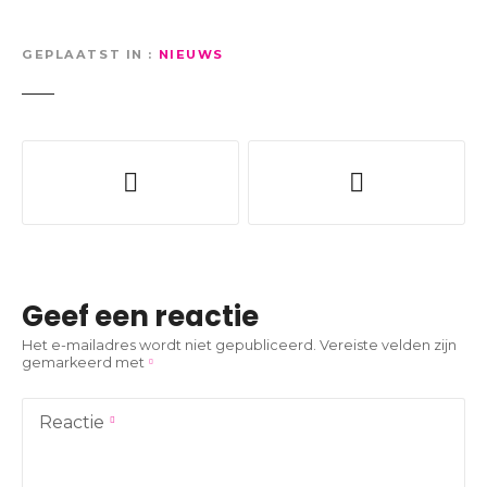
GEPLAATST IN
NIEUWS
B
e
r
i
Geef een reactie
c
Het e-mailadres wordt niet gepubliceerd.
Vereiste velden zijn
gemarkeerd met
h
t
Reactie
n