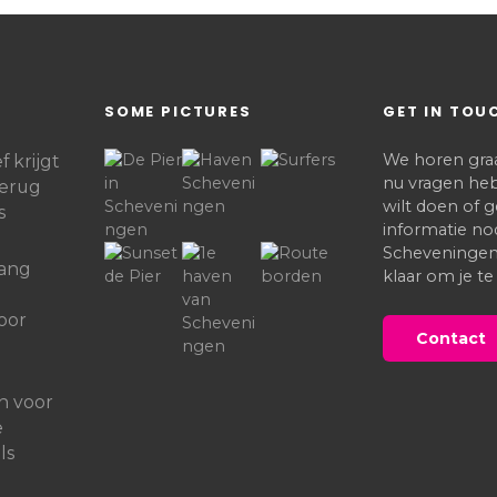
SOME PICTURES
GET IN TOU
We horen graag
 krijgt
nu vragen heb
terug
wilt doen of
s
informatie no
Scheveningen,
lang
klaar om je te
oor
Contact
n voor
e
ls