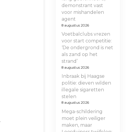
demonstrant vast
voor mishandelen
agent
8 augustus 2026
Voetbalclubs vrezen
voor start competitie:
‘De ondergrond is net
als zand op het
strand’
8 augustus 2026
Inbraak bij Haagse
politie: dieven wilden
illegale sigaretten
stelen
8 augustus 2026
Mega-schildering
moet plein veiliger
.
maken, maar
Loosduiners twijfelen: