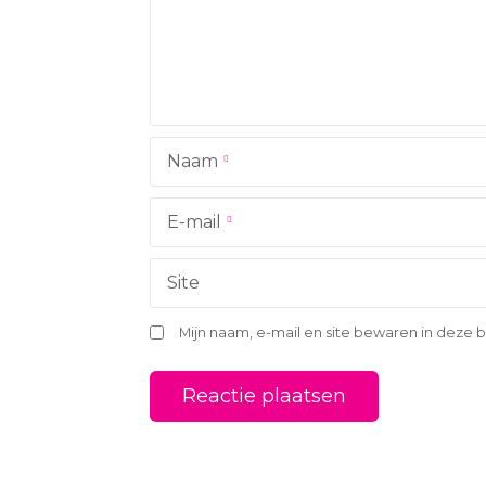
a
v
i
g
Naam
a
t
E-mail
i
Site
e
Mijn naam, e-mail en site bewaren in deze 