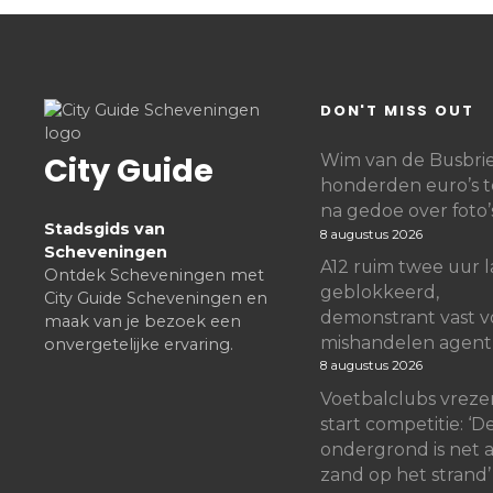
DON'T MISS OUT
City Guide
Wim van de Busbrief
honderden euro’s 
na gedoe over foto’
Stadsgids van
8 augustus 2026
Scheveningen
A12 ruim twee uur 
Ontdek Scheveningen met
geblokkeerd,
City Guide Scheveningen en
demonstrant vast v
maak van je bezoek een
mishandelen agent
onvergetelijke ervaring.
8 augustus 2026
Voetbalclubs vreze
start competitie: ‘D
ondergrond is net a
zand op het strand’