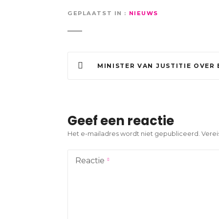
GEPLAATST IN
NIEUWS
B
MINISTER VAN JUSTITIE OVER EXPLOSIES DEN HAAG: ‘AANWIJZINGEN VOOR
e
r
i
Geef een reactie
c
Het e-mailadres wordt niet gepubliceerd.
Verei
h
Reactie
t
n