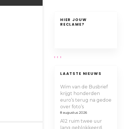
HIER JOUW
RECLAME?
LAATSTE NIEUWS
Wim van de Busbrief
krijgt honderden
euro’s terug na gedoe
over foto’s
8 augustus 2026
A12 ruim twee uur
lang geblokkeerd,