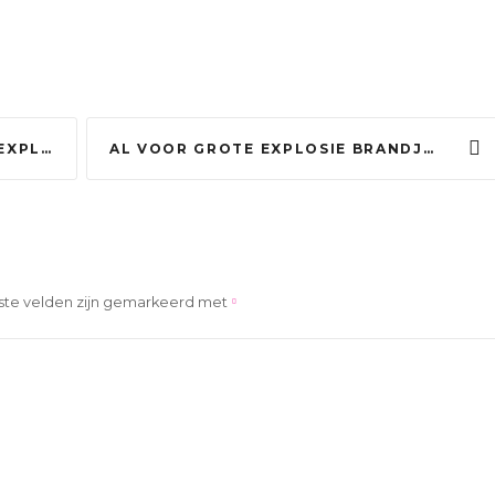
 MISDRIJF’
AL VOOR GROTE EXPLOSIE BRANDJES BIJ VERWOESTE WONINGEN
ste velden zijn gemarkeerd met