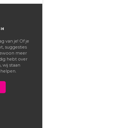
CH
 van je! Of je
t, suggesties
 gewoon meer
dig hebt over
 wij staan
 helpen.