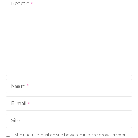
t
Reactie
n
a
v
i
g
a
Naam
t
i
E-mail
e
Site
Mijn naam, e-mail en site bewaren in deze browser voor