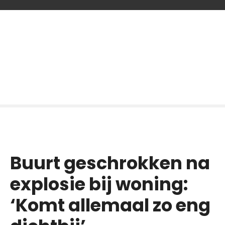
G
a
n
a
a
r
d
e
i
n
h
o
Buurt geschrokken na
u
d
explosie bij woning:
‘Komt allemaal zo eng