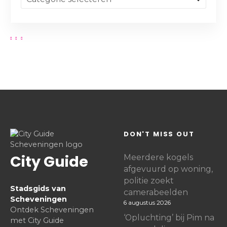
DON'T MISS OUT
City Guide
Meerdere kogels
afgevuurd op woning,
politie zoekt
Stadsgids van
camerabeelden
Scheveningen
6 augustus 2026
Ontdek Scheveningen
‘Opluchting’ bij Pim na
met City Guide