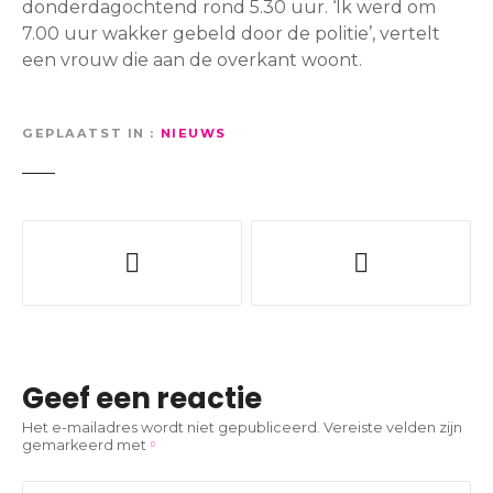
donderdagochtend rond 5.30 uur. ‘Ik werd om
7.00 uur wakker gebeld door de politie’, vertelt
een vrouw die aan de overkant woont.
GEPLAATST IN
NIEUWS
B
e
r
i
Geef een reactie
c
Het e-mailadres wordt niet gepubliceerd.
Vereiste velden zijn
gemarkeerd met
h