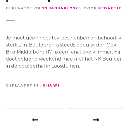
GEPLAATST OP
27 JANUARI 2025
DOOR
REDACTIE
Je moet geen hoogtevrees hebben en behoorlijk
sterk zijn. Boulderen is steeds populairder. Ook
Briq Middelburg (17) is een fanatieke klimmer. Hij
doet volgend weekend mee met het NK Boulder
in de boulderhal in Loosduinen.
GEPLAATST IN
NIEUWS
B
e