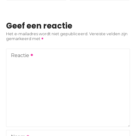
r
i
Geef een reactie
c
Het e-mailadres wordt niet gepubliceerd.
Vereiste velden zijn
gemarkeerd met
h
t
Reactie
n
a
v
i
g
a