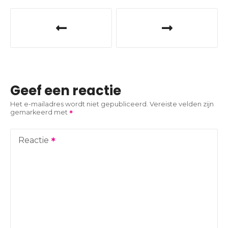
B
e
r
i
Geef een reactie
c
Het e-mailadres wordt niet gepubliceerd.
Vereiste velden zijn
gemarkeerd met
h
t
Reactie
n
a
v
i