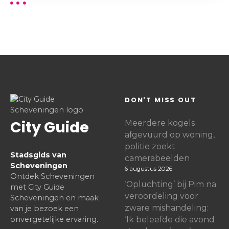
DON'T MISS OUT
City Guide
Meerdere kogels
afgevuurd op woning,
politie zoekt
Stadsgids van
camerabeelden
Scheveningen
6 augustus 2026
Ontdek Scheveningen
‘Opluchting’ bij Pim na
met City Guide
veroordeling voor
Scheveningen en maak
zware mishandeling:
van je bezoek een
onvergetelijke ervaring.
‘Ik beleefde die avond