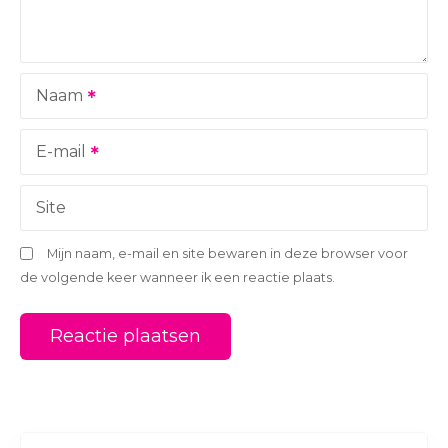
g
a
Naam
t
i
E-mail
e
Site
Mijn naam, e-mail en site bewaren in deze browser voor
de volgende keer wanneer ik een reactie plaats.