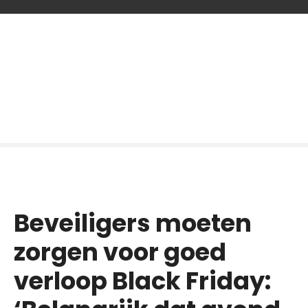
G
a
n
a
a
r
d
e
i
n
h
o
Beveiligers moeten
u
d
zorgen voor goed
verloop Black Friday: