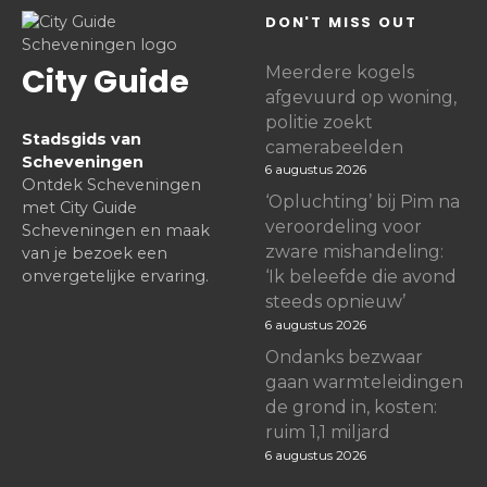
DON'T MISS OUT
City Guide
Meerdere kogels
afgevuurd op woning,
politie zoekt
Stadsgids van
camerabeelden
Scheveningen
6 augustus 2026
Ontdek Scheveningen
‘Opluchting’ bij Pim na
met City Guide
veroordeling voor
Scheveningen en maak
zware mishandeling:
van je bezoek een
onvergetelijke ervaring.
‘Ik beleefde die avond
steeds opnieuw’
6 augustus 2026
Ondanks bezwaar
gaan warmteleidingen
de grond in, kosten:
ruim 1,1 miljard
6 augustus 2026