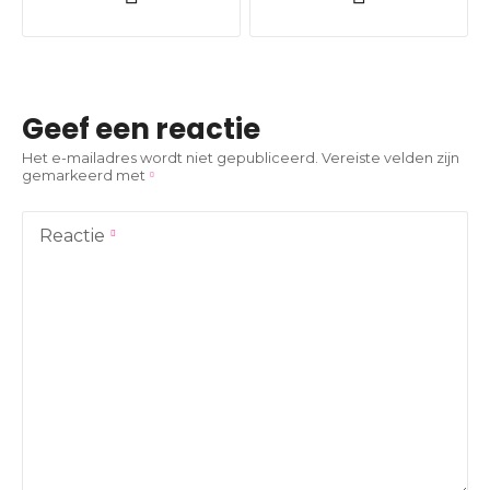
e
r
i
Geef een reactie
c
Het e-mailadres wordt niet gepubliceerd.
Vereiste velden zijn
gemarkeerd met
h
t
Reactie
n
a
v
i
g