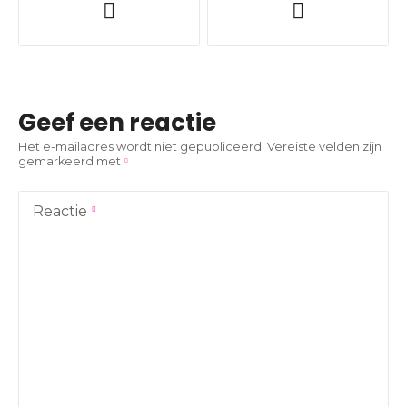
e
r
i
Geef een reactie
c
Het e-mailadres wordt niet gepubliceerd.
Vereiste velden zijn
gemarkeerd met
h
t
Reactie
n
a
v
i
g