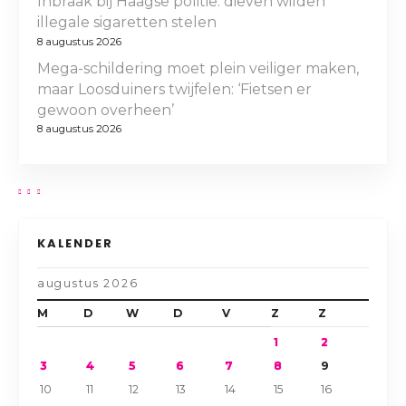
Inbraak bij Haagse politie: dieven wilden
illegale sigaretten stelen
8 augustus 2026
Mega-schildering moet plein veiliger maken,
maar Loosduiners twijfelen: ‘Fietsen er
gewoon overheen’
8 augustus 2026
KALENDER
augustus 2026
M
D
W
D
V
Z
Z
1
2
3
4
5
6
7
8
9
10
11
12
13
14
15
16