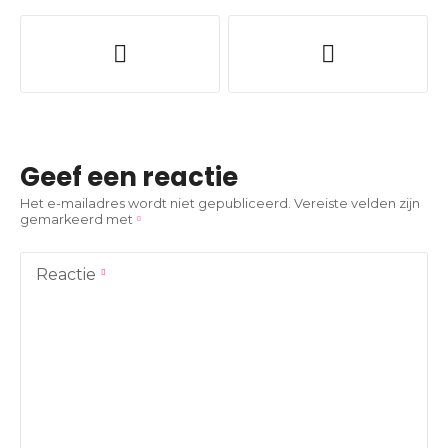
B
e
r
i
Geef een reactie
c
Het e-mailadres wordt niet gepubliceerd.
Vereiste velden zijn
gemarkeerd met
h
t
Reactie
n
a
v
i