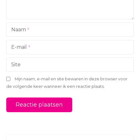
g
a
Naam
t
i
E-mail
e
Site
Mijn naam, e-mail en site bewaren in deze browser voor
de volgende keer wanneer ik een reactie plaats.