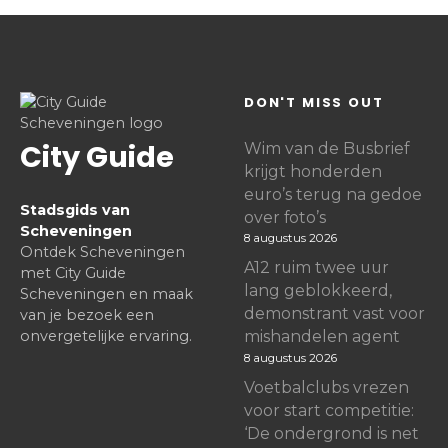
DON'T MISS OUT
City Guide
Wim van de Busbrief
krijgt honderden
euro’s terug na gedoe
Stadsgids van
over foto’s
Scheveningen
8 augustus 2026
Ontdek Scheveningen
A12 ruim twee uur
met City Guide
lang geblokkeerd,
Scheveningen en maak
demonstrant vast voor
van je bezoek een
onvergetelijke ervaring.
mishandelen agent
8 augustus 2026
Voetbalclubs vrezen
voor start competitie:
‘De ondergrond is net