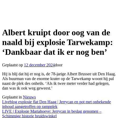
Albert kruipt door oog van de
naald bij explosie Tarwekamp:
‘Dankbaar dat ik er nog ben’
Geplaatst op
12 december 2024
door
Hij is blij dat hij er nog is, de 78-jarige Albert Brussee uit Den Haag.
Als buurman van de enorme krater op de Tarwekamp woont hij pal
naast de plek des onheils. ‘Als ik twee meter verder had gelegen,
dan was ik ook weg geweest.’
Geplaatst in
Nieuws
Berichtnavigatie
Liveblog explosie flat Den Haag | Jerrycan en pot met onbekende
inhoud aangetroffen op rampplek
LIVE | Explosie Mariahoeve: Jerrycan in beslag genomen –
Schimmige historie bruidswinkel