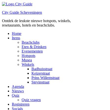
Ga
naar
City Guide Scheveningen
de
inhoud
Ontdek de leukste nieuwe hotspots, winkels,
resetaurants, hotels en beachclubs.
Home
Items
Beachclubs
Eten & Drinken
Evenementen
Hotspots
Musea
Winkels
Badhuisstraat
Keizerstraat
Prins Willemstraat
Stevinstraat
Agenda
Nieuws
Quiz
Quiz vragen
Registreren
Socials