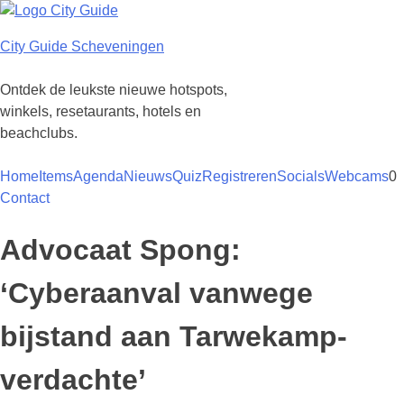
Ga
naar
City Guide Scheveningen
de
inhoud
Ontdek de leukste nieuwe hotspots,
winkels, resetaurants, hotels en
beachclubs.
Home
Items
Agenda
Nieuws
Quiz
Registreren
Socials
Webcams
0
Contact
Advocaat Spong:
‘Cyberaanval vanwege
bijstand aan Tarwekamp-
verdachte’