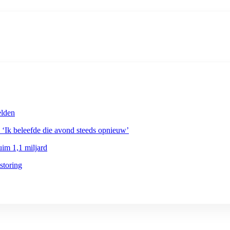
elden
 ‘Ik beleefde die avond steeds opnieuw’
im 1,1 miljard
storing