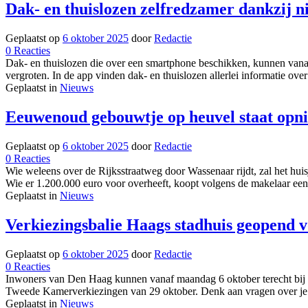
aan
Dak- en thuislozen zelfredzamer dankzij n
niet
huis
oké’
gekluisterd,
Geplaatst op
6 oktober 2025
door
Redactie
maar
op
0
Reacties
niemand
Dak-
Dak- en thuislozen die over een smartphone beschikken, kunnen vana
in
en
vergroten. In de app vinden dak- en thuislozen allerlei informatie ov
eigen
thuislozen
Geplaatst in
Nieuws
stad
zelfredzamer
kan
dankzij
Eeuwenoud gebouwtje op heuvel staat opnie
hem
nieuwe
helpen
app:
Geplaatst op
6 oktober 2025
door
Redactie
alle
op
0
Reacties
informatie
Eeuwenoud
Wie weleens over de Rijksstraatweg door Wassenaar rijdt, zal het hui
gebundeld
gebouwtje
Wie er 1.200.000 euro voor overheeft, koopt volgens de makelaar een
op
Geplaatst in
Nieuws
heuvel
staat
Verkiezingsbalie Haags stadhuis geopend
opnieuw
te
Geplaatst op
6 oktober 2025
door
Redactie
koop,
op
0
Reacties
wel
Verkiezingsbalie
Inwoners van Den Haag kunnen vanaf maandag 6 oktober terecht bij de
met
Haags
Tweede Kamerverkiezingen van 29 oktober. Denk aan vragen over je
flink
stadhuis
Geplaatst in
Nieuws
prijskaartje