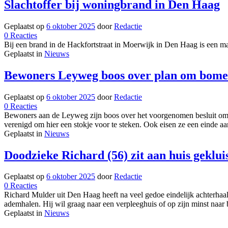
Slachtoffer bij woningbrand in Den Haag
Geplaatst op
6 oktober 2025
door
Redactie
op
0
Reacties
Slachtoffer
Bij een brand in de Hackfortstraat in Moerwijk in Den Haag is een 
bij
Geplaatst in
Nieuws
woningbrand
in
Bewoners Leyweg boos over plan om bomen 
Den
Haag
Geplaatst op
6 oktober 2025
door
Redactie
op
0
Reacties
Bewoners
Bewoners aan de Leyweg zijn boos over het voorgenomen besluit om
Leyweg
verenigd om hier een stokje voor te steken. Ook eisen ze een einde a
boos
Geplaatst in
Nieuws
over
plan
Doodzieke Richard (56) zit aan huis geklu
om
bomen
Geplaatst op
6 oktober 2025
door
Redactie
te
op
0
Reacties
kappen
Doodzieke
Richard Mulder uit Den Haag heeft na veel gedoe eindelijk achterhaal
bij
Richard
ademhalen. Hij wil graag naar een verpleeghuis of op zijn minst naar
pompstation:
(56)
Geplaatst in
Nieuws
‘Is
zit
gewoon