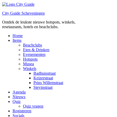
Ga
naar
City Guide Scheveningen
de
inhoud
Ontdek de leukste nieuwe hotspots, winkels,
resetaurants, hotels en beachclubs.
Home
Items
Beachclubs
Eten & Drinken
Evenementen
Hotspots
Musea
Winkels
Badhuisstraat
Keizerstraat
Prins Willemstraat
Stevinstraat
Agenda
Nieuws
Quiz
Quiz vragen
Registreren
Socials