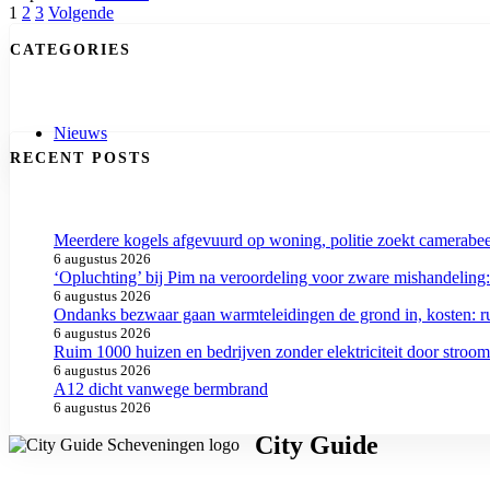
Berichten
geopend
1
2
3
Volgende
voor
navigatie
CATEGORIES
vragen
over
Tweede
Kamerverkiezingen
Nieuws
RECENT POSTS
Meerdere kogels afgevuurd op woning, politie zoekt camerabe
6 augustus 2026
‘Opluchting’ bij Pim na veroordeling voor zware mishandeling:
6 augustus 2026
Ondanks bezwaar gaan warmteleidingen de grond in, kosten: ru
6 augustus 2026
Ruim 1000 huizen en bedrijven zonder elektriciteit door stroom
6 augustus 2026
A12 dicht vanwege bermbrand
6 augustus 2026
City Guide