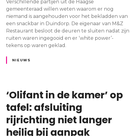
g
B
Verschillende partijen uit de Haagse
e
u
gemeenteraad willen weten waarom er nog
l
u
niemand is aangehouden voor het bekladden van
a
r
een snackbar in Duindorp. De eigenaar van M&Z
s
t
Restaurant besloot de deuren te sluiten nadat zijn
t
v
ruiten waren ingegooid en er ‘white power’-
:
e
tekens op waren geklad.
k
r
r
d
NIEUWS
i
e
j
e
g
l
e
d
‘Olifant in de kamer’ op
n
o
m
v
tafel: afsluiting
e
e
rijrichting niet langer
n
r
s
s
heilig bij aanpak
e
l