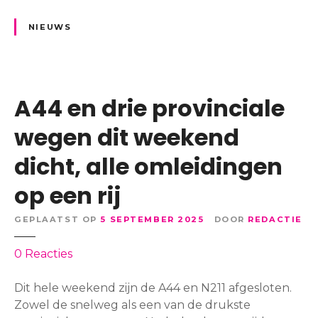
o
i
e
t
t
n
NIEUWS
o
i
s
p
n
e
l
g
n
u
r
f
A44 en drie provinciale
c
i
e
h
j
e
wegen dit weekend
t
r
s
i
i
dicht, alle omleidingen
t
n
c
e
op een rij
g
h
n
t
o
GEPLAATST OP
5 SEPTEMBER 2025
DOOR
REDACTIE
i
p
n
s
o
0
Reacties
g
t
p
n
r
A
Dit hele weekend zijn de A44 en N211 afgesloten.
i
a
4
Zowel de snelweg als een van de drukste
e
n