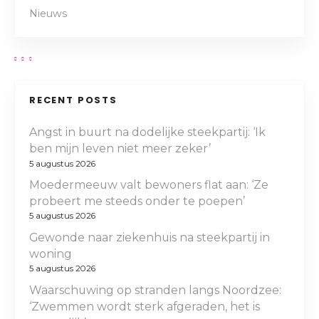
e
e
Nieuws
,
t
k
e
a
p
t
e
l
a
n
l
n
r
i
e
t
e
o
RECENT POSTS
n
i
t
m
j
d
Angst in buurt na dodelijke steekpartij: ‘Ik
a
l
,
a
ben mijn leven niet meer zeker’
e
d
v
t
5 augustus 2026
i
a
i
Moedermeeuw valt bewoners flat aan: ‘Ze
d
i
d
k
probeert me steeds onder te poepen’
i
e
h
5 augustus 2026
n
g
r
i
g
Gewonde naar ziekenhuis na steekpartij in
v
e
a
e
woning
o
r
5 augustus 2026
n
t
o
b
o
Waarschuwing op stranden langs Noordzee:
r
e
p
‘Zwemmen wordt sterk afgeraden, het is
i
t
n