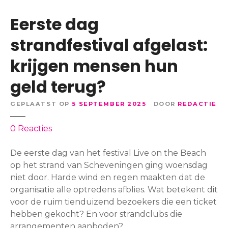
Eerste dag
strandfestival afgelast:
krijgen mensen hun
geld terug?
GEPLAATST OP
5 SEPTEMBER 2025
DOOR
REDACTIE
o
0
Reacties
p
E
De eerste dag van het festival Live on the Beach
e
op het strand van Scheveningen ging woensdag
r
niet door. Harde wind en regen maakten dat de
s
organisatie alle optredens afblies. Wat betekent dit
t
voor de ruim tienduizend bezoekers die een ticket
e
hebben gekocht? En voor strandclubs die
d
arrangementen aanboden?