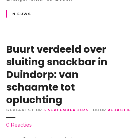
a
g
NIEUWS
s
t
r
a
Buurt verdeeld over
n
d
sluiting snackbar in
f
Duindorp: van
e
s
schaamte tot
t
i
opluchting
v
a
GEPLAATST OP
5 SEPTEMBER 2025
DOOR
REDACTIE
l
a
o
0
Reacties
f
p