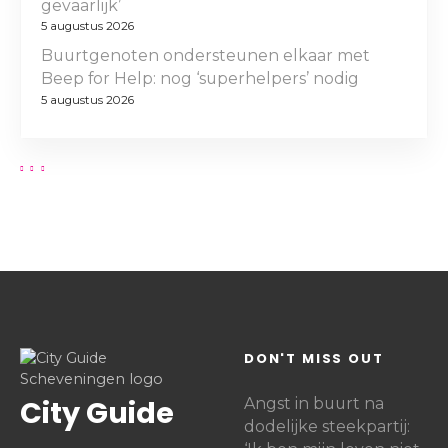
e
gevaarlijk’
v
’
e
e
5 augustus 2026
l
n
Buurtgenoten ondersteunen elkaar met
u
r
Beep for Help: nog ‘superhelpers’ nodig
c
i
5 augustus 2026
h
j
t
i
g
DON'T MISS OUT
City Guide
Angst in buurt na
dodelijke steekpartij: