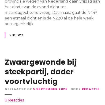
4
provinciale wegen van Nederland gaan vrijdag aan
t
d
e
het einde van de avond dicht tot
l
f
n
maandagochtend vroeg. Daarnaast gaat de N447
a
e
d
een etmaal dicht en is de N220 al de hele week
n
s
r
ontoegankelijk.
g
t
i
e
i
e
NIEUWS
r
v
p
h
a
r
e
l
o
i
:
v
Zwaargewonde bij
l
‘
i
i
I
n
steekpartij, dader
g
k
c
b
w
voortvluchtig
i
i
i
a
j
l
GEPLAATST OP
5 SEPTEMBER 2025
DOOR
REDACTIE
l
a
n
e
a
o
0
Reacties
i
w
n