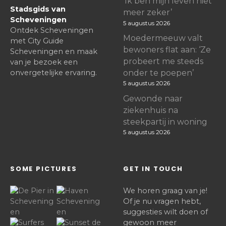
‘Ik ben mijn leven niet
Stadsgids van
meer zeker’
Scheveningen
5 augustus 2026
Ontdek Scheveningen
Moedermeeuw valt
met City Guide
bewoners flat aan: ‘Ze
Scheveningen en maak
probeert me steeds
van je bezoek een
onvergetelijke ervaring.
onder te poepen’
5 augustus 2026
Gewonde naar
ziekenhuis na
steekpartij in woning
5 augustus 2026
SOME PICTURES
GET IN TOUCH
We horen graag van je!
Of je nu vragen hebt,
suggesties wilt doen of
gewoon meer