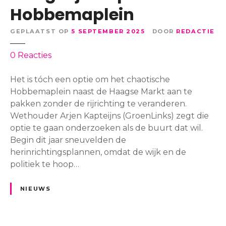
n
u
Hobbemaplein
h
i
u
t
GEPLAATST OP
5 SEPTEMBER 2025
DOOR
REDACTIE
n
i
g
n
o
0
Reacties
e
g
p
l
s
‘
Het is tóch een optie om het chaotische
d
n
O
Hobbemaplein naast de Haagse Markt aan te
t
a
l
pakken zonder de rijrichting te veranderen.
e
c
i
Wethouder Arjen Kapteijns (GroenLinks) zegt die
r
k
f
optie te gaan onderzoeken als de buurt dat wil.
u
b
a
Begin dit jaar sneuvelden de
g
a
n
herinrichtingsplannen, omdat de wijk en de
?
r
t
politiek te hoop…
i
i
n
n
NIEUWS
D
d
u
e
i
k