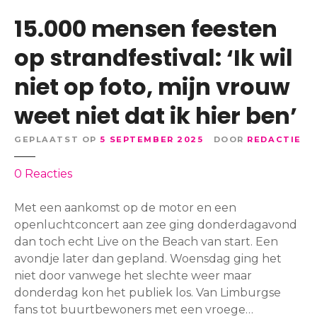
n
a
15.000 mensen feesten
d
m
o
e
op strandfestival: ‘Ik wil
r
r
niet op foto, mijn vrouw
p
’
:
o
weet niet dat ik hier ben’
v
p
a
t
GEPLAATST OP
5 SEPTEMBER 2025
DOOR
REDACTIE
n
a
s
f
o
0
Reacties
c
e
p
h
l
1
Met een aankomst op de motor en een
a
:
5
openluchtconcert aan zee ging donderdagavond
a
a
.
dan toch echt Live on the Beach van start. Een
m
f
0
avondje later dan gepland. Woensdag ging het
t
s
0
niet door vanwege het slechte weer maar
e
l
0
donderdag kon het publiek los. Van Limburgse
t
u
m
fans tot buurtbewoners met een vroege…