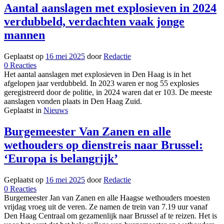
weet
Aantal aanslagen met explosieven in 2024
nu
verdubbeld, verdachten vaak jonge
hoe
poep
mannen
smaakt’
Geplaatst op
16 mei 2025
door
Redactie
op
0
Reacties
Aantal
Het aantal aanslagen met explosieven in Den Haag is in het
aanslagen
afgelopen jaar verdubbeld. In 2023 waren er nog 55 explosies
met
geregistreerd door de politie, in 2024 waren dat er 103. De meeste
explosieven
aanslagen vonden plaats in Den Haag Zuid.
in
Geplaatst in
Nieuws
2024
verdubbeld,
Burgemeester Van Zanen en alle
verdachten
wethouders op dienstreis naar Brussel:
vaak
jonge
‘Europa is belangrijk’
mannen
Geplaatst op
16 mei 2025
door
Redactie
op
0
Reacties
Burgemeester
Burgemeester Jan van Zanen en alle Haagse wethouders moesten
Van
vrijdag vroeg uit de veren. Ze namen de trein van 7.19 uur vanaf
Zanen
Den Haag Centraal om gezamenlijk naar Brussel af te reizen. Het is