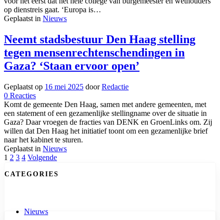
en
voor het eerst dat het hele college van burgemeester en wethouders
alle
op dienstreis gaat. ‘Europa is…
wethouders
Geplaatst in
Nieuws
op
dienstreis
Neemt stadsbestuur Den Haag stelling
naar
tegen mensenrechtenschendingen in
Brussel:
‘Europa
Gaza? ‘Staan ervoor open’
is
belangrijk’
Geplaatst op
16 mei 2025
door
Redactie
op
0
Reacties
Neemt
Komt de gemeente Den Haag, samen met andere gemeenten, met
stadsbestuur
een statement of een gezamenlijke stellingname over de situatie in
Den
Gaza? Daar vroegen de fracties van DENK en GroenLinks om. Zij
Haag
willen dat Den Haag het initiatief toont om een gezamenlijke brief
stelling
naar het kabinet te sturen.
tegen
Geplaatst in
Nieuws
Berichten
mensenrechtenschendingen
1
2
3
4
Volgende
in
navigatie
CATEGORIES
Gaza?
‘Staan
ervoor
open’
Nieuws