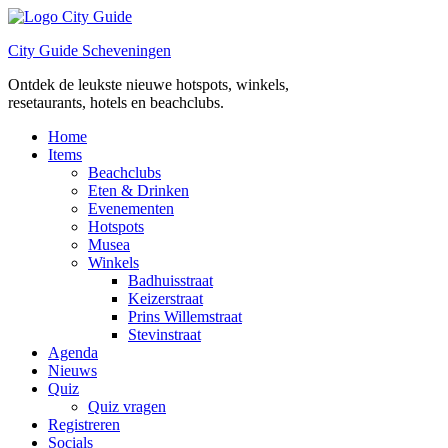
Ga
naar
City Guide Scheveningen
de
inhoud
Ontdek de leukste nieuwe hotspots, winkels,
resetaurants, hotels en beachclubs.
Home
Items
Beachclubs
Eten & Drinken
Evenementen
Hotspots
Musea
Winkels
Badhuisstraat
Keizerstraat
Prins Willemstraat
Stevinstraat
Agenda
Nieuws
Quiz
Quiz vragen
Registreren
Socials