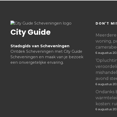
DON'T MI
City Guide
Meerdere 
woning, po
Stadsgids van Scheveningen
camerabe
Ontdek Scheveningen met City Guide
6 augustus 20
Scheveningen en maak van je bezoek
‘Opluchtin
een onvergetelijke ervaring.
veroordel
mishandeli
avond ste
6 augustus 20
Ondanks 
warmtelei
kosten: rui
6 augustus 20