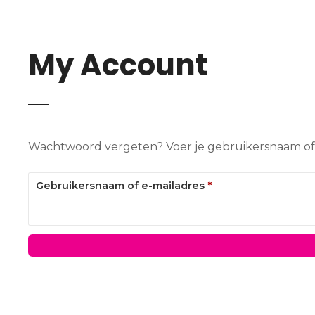
My Account
Wachtwoord vergeten? Voer je gebruikersnaam of e-
V
Gebruikersnaam of e-mailadres
*
e
r
e
i
s
t