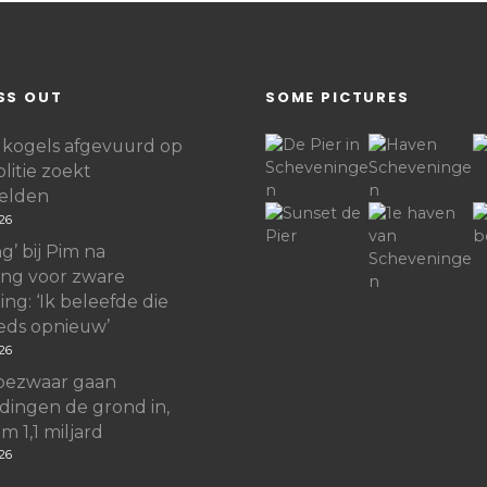
SS OUT
SOME PICTURES
kogels afgevuurd op
litie zoekt
elden
26
g’ bij Pim na
ing voor zware
ng: ‘Ik beleefde die
eds opnieuw’
26
bezwaar gaan
dingen de grond in,
m 1,1 miljard
26