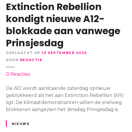
p
r
Extinction Rebellion
n
l
a
a
a
kondigt nieuwe A12-
f
a
a
g
r
blokkade aan vanwege
t
e
z
s
s
Prinsjesdag
i
v
l
e
o
o
GEPLAATST OP
10 SEPTEMBER 2025
k
o
t
DOOR
REDACTIE
e
r
e
n
f
n
o
0
Reacties
h
l
p
u
i
E
De A12 wordt aanstaande zaterdag opnieuw
i
t
x
geblokkeerd als het aan Extinction Rebellion (XR)
s
s
t
ligt. De klimaatdemonstranten willen de snelweg
p
i
blokkeren aangezien het dinsdag Prinsjesdag is.
a
n
l
c
NIEUWS
e
t