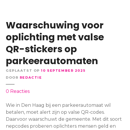
n
i
:
o
‘
n
Waarschuwing voor
B
R
e
e
oplichting met valse
t
b
e
QR-stickers op
e
r
l
parkeerautomaten
e
l
e
i
GEPLAATST OP
10 SEPTEMBER 2025
n
o
DOOR
REDACTIE
b
n
o
k
o
0
Reacties
e
o
p
t
n
W
Wie in Den Haag bij een parkeerautomaat wil
e
d
a
betalen, moet alert zijn op valse QR-codes.
d
i
a
Daarvoor waarschuwt de gemeente. Met dit soort
a
g
r
nepcodes proberen oplichters mensen geld en
n