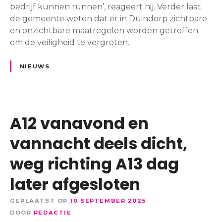
e
bedrijf kunnen runnen’, reageert hij. Verder laat
m
de gemeente weten dat er in Duindorp zichtbare
e
en onzichtbare maatregelen worden getroffen
e
om de veiligheid te vergroten.
s
t
NIEUWS
e
r
o
v
A12 vanavond en
e
r
vannacht deels dicht,
v
weg richting A13 dag
e
r
later afgesloten
n
i
GEPLAATST OP
10 SEPTEMBER 2025
e
DOOR
REDACTIE
l