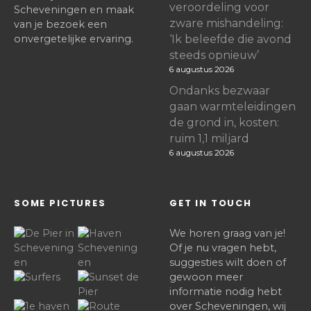
t
veroordeling voor
Scheveningen en maak
zware mishandeling:
e
van je bezoek een
onvergetelijke ervaring.
‘Ik beleefde die avond
n
steeds opnieuw’
6 augustus 2026
Ondanks bezwaar
gaan warmteleidingen
de grond in, kosten:
ruim 1,1 miljard
6 augustus 2026
SOME PICTURES
GET IN TOUCH
We horen graag van je!
Of je nu vragen hebt,
suggesties wilt doen of
gewoon meer
informatie nodig hebt
over Scheveningen, wij