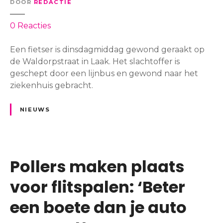
o
DOOR
REDACTIE
n
r
a
o
0
Reacties
p
c
p
:
h
F
Een fietser is dinsdagmiddag gewond geraakt op
‘
t
i
de Waldorpstraat in Laak. Het slachtoffer is
V
d
e
geschept door een lijnbus en gewond naar het
e
e
t
ziekenhuis gebracht.
r
e
s
s
l
e
c
NIEUWS
s
r
h
d
g
r
i
e
i
c
s
k
Pollers maken plaats
h
c
k
t
h
voor flitspalen: ‘Beter
e
,
e
l
w
een boete dan je auto
p
i
e
t
j
g