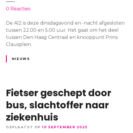
i
o
0
Reacties
n
p
g
A
De A12 is deze dinsdagavond en -nacht afgesloten
e
1
tussen 22.00 en 5.00 uur. Het gaat om het deel
n
2
tussen Den Haag Centraal en knooppunt Prins
s
v
Clausplein.
n
a
a
n
NIEUWS
c
a
k
v
b
o
a
n
Fietser geschept door
r
d
D
e
bus, slachtoffer naar
u
n
i
ziekenhuis
v
n
a
d
GEPLAATST OP
10 SEPTEMBER 2025
n