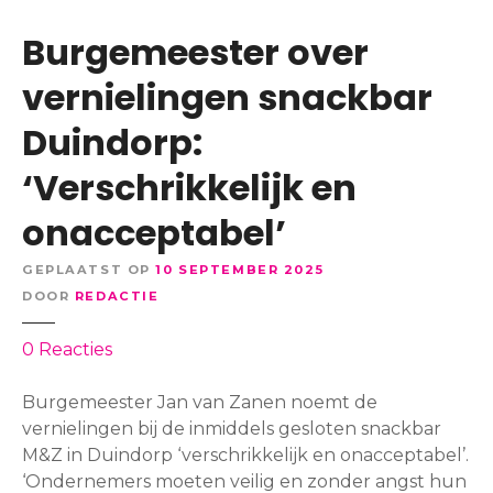
Burgemeester over
vernielingen snackbar
Duindorp:
‘Verschrikkelijk en
onacceptabel’
GEPLAATST OP
10 SEPTEMBER 2025
DOOR
REDACTIE
o
0
Reacties
p
B
Burgemeester Jan van Zanen noemt de
u
vernielingen bij de inmiddels gesloten snackbar
r
M&Z in Duindorp ‘verschrikkelijk en onacceptabel’.
g
‘Ondernemers moeten veilig en zonder angst hun