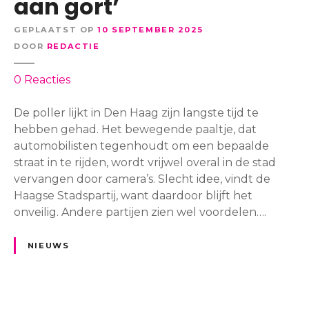
aan gort’
d
k
r
o
e
i
GEPLAATST OP
10 SEPTEMBER 2025
o
n
c
DOOR
REDACTIE
r
o
h
b
n
o
0
Reacties
t
u
a
p
i
s
c
P
De poller lijkt in Den Haag zijn langste tijd te
n
,
c
o
hebben gehad. Het bewegende paaltje, dat
g
s
e
l
automobilisten tegenhoudt om een bepaalde
A
l
p
l
straat in te rijden, wordt vrijwel overal in de stad
1
a
t
e
vervangen door camera’s. Slecht idee, vindt de
3
c
a
r
Haagse Stadspartij, want daardoor blijft het
d
h
b
s
onveilig. Andere partijen zien wel voordelen….
a
t
e
m
g
o
l
a
l
NIEUWS
f
’
k
a
f
e
t
e
n
e
r