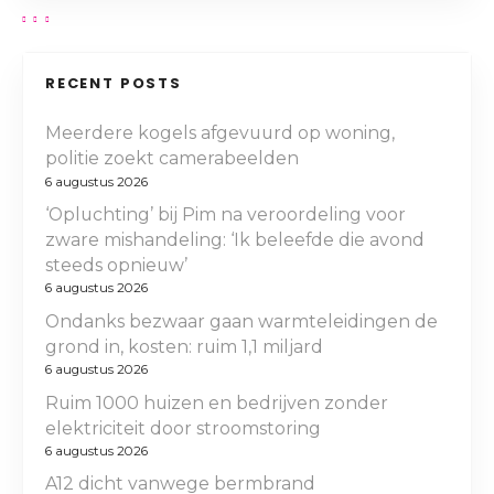
e
a
i
a
n
n
n
g
RECENT POSTS
n
v
m
a
e
Meerdere kogels afgevuurd op woning,
a
n
t
politie zoekt camerabeelden
w
v
v
6 augustus 2026
e
a
‘Opluchting’ bij Pim na veroordeling voor
g
i
l
zware mishandeling: ‘Ik beleefde die avond
e
s
steeds opnieuw’
g
P
e
6 augustus 2026
r
Q
a
Ondanks bezwaar gaan warmteleidingen de
i
R
grond in, kosten: ruim 1,1 miljard
n
t
-
6 augustus 2026
s
s
Ruim 1000 huizen en bedrijven zonder
i
j
t
elektriciteit door stroomstoring
e
i
e
6 augustus 2026
s
c
A12 dicht vanwege bermbrand
d